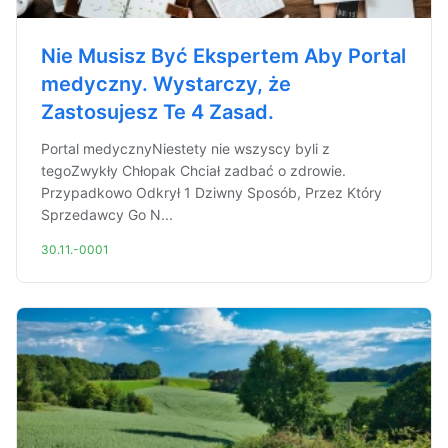
Nie Musisz Być Ekspertem Aby Portal
medyczny. Wystarczy, że
Zastosujesz Te 4 Zasad.
Portal medycznyNiestety nie wszyscy byli z
tegoZwykły Chłopak Chciał zadbać o zdrowie.
Przypadkowo Odkrył 1 Dziwny Sposób, Przez Który
Sprzedawcy Go N...
30.11.-0001