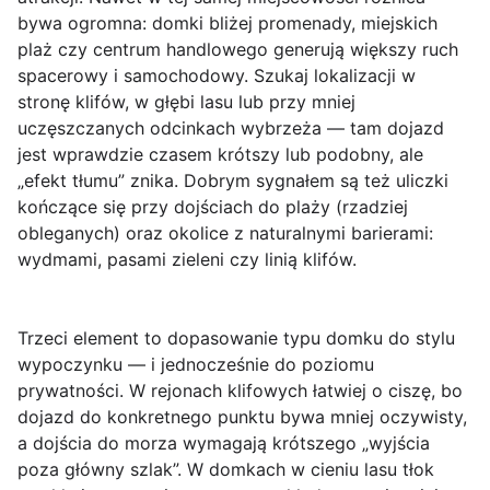
bywa ogromna: domki bliżej promenady, miejskich
plaż czy centrum handlowego generują większy ruch
spacerowy i samochodowy. Szukaj lokalizacji w
stronę klifów, w głębi lasu lub przy mniej
uczęszczanych odcinkach wybrzeża — tam dojazd
jest wprawdzie czasem krótszy lub podobny, ale
„efekt tłumu” znika. Dobrym sygnałem są też uliczki
kończące się przy dojściach do plaży (rzadziej
obleganych) oraz okolice z naturalnymi barierami:
wydmami, pasami zieleni czy linią klifów.
Trzeci element to dopasowanie
typu domku
do stylu
wypoczynku — i jednocześnie do poziomu
prywatności. W rejonach klifowych łatwiej o ciszę, bo
dojazd do konkretnego punktu bywa mniej oczywisty,
a dojścia do morza wymagają krótszego „wyjścia
poza główny szlak”. W domkach w cieniu lasu tłok