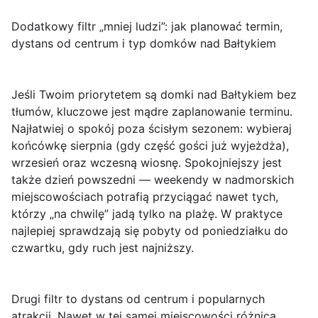
Dodatkowy filtr „mniej ludzi”: jak planować termin,
dystans od centrum i typ domków nad Bałtykiem
Jeśli Twoim priorytetem są
domki nad Bałtykiem bez
tłumów
, kluczowe jest mądre zaplanowanie terminu.
Najłatwiej o spokój poza ścisłym sezonem: wybieraj
końcówkę sierpnia (gdy część gości już wyjeżdża),
wrzesień oraz wczesną wiosnę. Spokojniejszy jest
także dzień powszedni — weekendy w nadmorskich
miejscowościach potrafią przyciągać nawet tych,
którzy „na chwilę” jadą tylko na plażę. W praktyce
najlepiej sprawdzają się pobyty od
poniedziałku do
czwartku
, gdy ruch jest najniższy.
Drugi filtr to
dystans od centrum i popularnych
atrakcji
. Nawet w tej samej miejscowości różnica