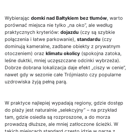
Wybierając
domki nad Bałtykiem bez tłumów
, warto
porównać miejsca nie tylko „na oko”, ale według
praktycznych kryteriów:
dojazdu
(czy są szybkie
połączenia i łatwe parkowanie),
standardu
(czy
dominują kameralne, zadbane obiekty z prywatnym
otoczeniem) oraz
klimatu okolicy
(spokojna zatoka,
leśne duktki, mniej uczęszczane odcinki wybrzeża).
Dobrze dobrana lokalizacja daje efekt „ciszy w cenie”,
nawet gdy w sezonie całe Trójmiasto czy popularne
uzdrowiska żyją pełną parą.
W praktyce najlepiej wypadają regiony, gdzie dostęp
do plaży jest naturalnie „selekcyjny” – na przykład
tam, gdzie osiedla są rozproszone, a do morza
prowadzą dłuższe, ale mniej zatłoczone ścieżki. W
takich miejscach standard często idzie w parze z