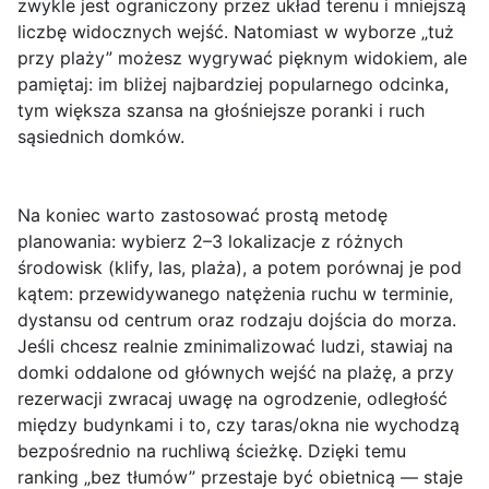
zwykle jest ograniczony przez układ terenu i mniejszą
liczbę widocznych wejść. Natomiast w wyborze „tuż
przy plaży” możesz wygrywać pięknym widokiem, ale
pamiętaj: im bliżej najbardziej popularnego odcinka,
tym większa szansa na głośniejsze poranki i ruch
sąsiednich domków.
Na koniec warto zastosować prostą metodę
planowania: wybierz
2–3 lokalizacje
z różnych
środowisk (klify, las, plaża), a potem porównaj je pod
kątem: przewidywanego natężenia ruchu w terminie,
dystansu od centrum oraz rodzaju dojścia do morza.
Jeśli chcesz realnie zminimalizować ludzi, stawiaj na
domki oddalone od głównych wejść na plażę, a przy
rezerwacji zwracaj uwagę na ogrodzenie, odległość
między budynkami i to, czy taras/okna nie wychodzą
bezpośrednio na ruchliwą ścieżkę. Dzięki temu
ranking „bez tłumów” przestaje być obietnicą — staje