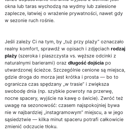
okna lub taras wychodzą na wydmy lub zalesione
zaplecze, łatwiej o wrażenie prywatności, nawet gdy
w sezonie ruch rośnie.
Jeśli zależy Ci na tym, by „tuż przy plaży” oznaczało
realny komfort, sprawdź w opisach i zdjęciach
rodzaj
plaży
(szeroka i piaszczysta vs. węższe odcinki z
naturalnymi barierami) oraz
długość dojścia
po
utwardzonej ścieżce. Szczególnie cenione są miejsca,
gdzie droga do morza jest krótka i prosta — bo to
ogranicza czas spędzany „w trasie” i zwiększa
swobodę dnia (np. szybkie powroty na przerwę,
nocne spacery, wyjście na kawę o świcie). Zwróć też
uwagę na sezonowość: czasem najspokojniej bywa
nie w najbardziej „instagramowym” miejscu, a w jego
sąsiedztwie — kilka minut spaceru potrafi całkowicie
zmienić odczucie tłoku.