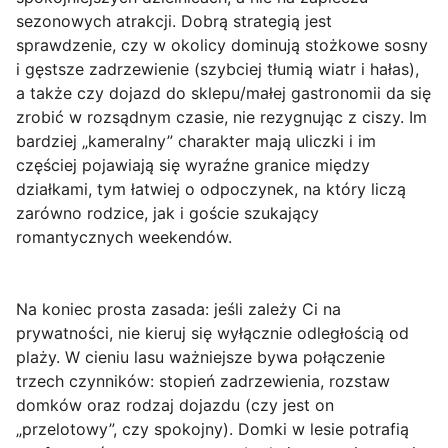
sezonowych atrakcji. Dobrą strategią jest
sprawdzenie, czy w okolicy dominują
stożkowe sosny
i gęstsze zadrzewienie
(szybciej tłumią wiatr i hałas),
a także czy dojazd do sklepu/małej gastronomii da się
zrobić w rozsądnym czasie, nie rezygnując z ciszy. Im
bardziej „kameralny” charakter mają uliczki i im
częściej pojawiają się wyraźne granice między
działkami, tym łatwiej o odpoczynek, na który liczą
zarówno rodzice, jak i goście szukający
romantycznych weekendów.
Na koniec prosta zasada: jeśli zależy Ci na
prywatności,
nie kieruj się wyłącznie odległością od
plaży
. W cieniu lasu ważniejsze bywa połączenie
trzech czynników: stopień zadrzewienia, rozstaw
domków oraz rodzaj dojazdu (czy jest on
„przelotowy”, czy spokojny). Domki w lesie potrafią