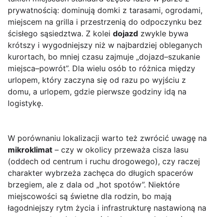
prywatnością: dominują domki z tarasami, ogrodami,
miejscem na grilla i przestrzenią do odpoczynku bez
ścisłego sąsiedztwa. Z kolei
dojazd
zwykle bywa
krótszy i wygodniejszy niż w najbardziej obleganych
kurortach, bo mniej czasu zajmuje „dojazd–szukanie
miejsca–powrót”. Dla wielu osób to różnica między
urlopem, który zaczyna się od razu po wyjściu z
domu, a urlopem, gdzie pierwsze godziny idą na
logistykę.
W porównaniu lokalizacji warto też zwrócić uwagę na
mikroklimat
– czy w okolicy przeważa cisza lasu
(oddech od centrum i ruchu drogowego), czy raczej
charakter wybrzeża zachęca do długich spacerów
brzegiem, ale z dala od „hot spotów”. Niektóre
miejscowości są świetne dla rodzin, bo mają
łagodniejszy rytm życia i infrastrukturę nastawioną na