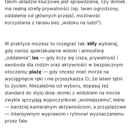
takim układzie kluczowe jest sprawdzenie, czy domek
ma realną strefę prywatności (np. teren ogrodzony,
oddalenie od głównych przejść, możliwość
korzystania z tarasu bez „widoku na ludzi”).
W praktyce możesz to rozegrać tak:
klify
wybieraj,
gdy cenisz spektakularne widoki i atmosferę
„oddalenia”;
las
— gdy liczy się cisza, prywatność i
swoboda dla rodzin oraz aktywności w bezpiecznym
otoczeniu;
plażę
— gdy chcesz mieć morze na
wyciągnięcie ręki i nie przeszkadza Ci, że latem tętni
to życiem. Niezależnie od wyboru, dopasuj też
standard do stylu dnia: domki z widokiem na morze
zwykle sprzyjają wypoczynkowi „wolniejszemu”, leśne
— bardziej kameralnym aktywnościom, a przyplażowe
— intensywnym wyprawom i rytmowi wyznaczanemu
przez fale.