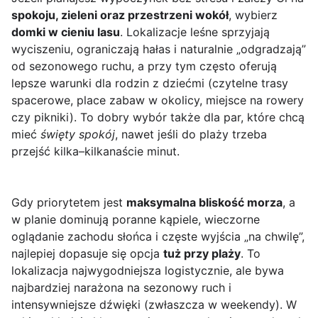
spokoju, zieleni oraz przestrzeni wokół
, wybierz
domki w cieniu lasu
. Lokalizacje leśne sprzyjają
wyciszeniu, ograniczają hałas i naturalnie „odgradzają”
od sezonowego ruchu, a przy tym często oferują
lepsze warunki dla rodzin z dziećmi (czytelne trasy
spacerowe, place zabaw w okolicy, miejsce na rowery
czy pikniki). To dobry wybór także dla par, które chcą
mieć
święty spokój
, nawet jeśli do plaży trzeba
przejść kilka–kilkanaście minut.
Gdy priorytetem jest
maksymalna bliskość morza
, a
w planie dominują poranne kąpiele, wieczorne
oglądanie zachodu słońca i częste wyjścia „na chwilę”,
najlepiej dopasuje się opcja
tuż przy plaży
. To
lokalizacja najwygodniejsza logistycznie, ale bywa
najbardziej narażona na sezonowy ruch i
intensywniejsze dźwięki (zwłaszcza w weekendy). W