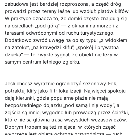
zabudowa jest bardziej rozproszona, a część dróg
prowadzi przez tereny leśne lub wzdłuż płatów klifów.
W praktyce oznacza to, że domki często znajdują się
na osiedlach „pod górą” — z oknami na morze i z
tarasami odwróconymi od ruchu turystycznego.
Dodatkowo zwróć uwagę na opisy typu: „z widokiem
na zatokę”, „na krawędzi klifu”, „spokój i prywatna
działka” — to zwykle sygnał, że obiekt nie leży w
samym centrum letniego zgiełku.
Jeśli chcesz wyraźnie ograniczyć sezonowy tłok,
potraktuj klify jako
filtr lokalizacji
. Najwięcej spokoju
dają kierunki, gdzie popularne plaże nie mają
bezpośredniego dojazdu „pod samą linię wody”, a
zejścia są mniej wygodne lub prowadzą przez ścieżki,
które nie są główną trasą wszystkich wczasowiczów.
Dobrym tropem są też miejsca, w których część
wybrzeża jest objęta ochroną przyrodniczą — ruch