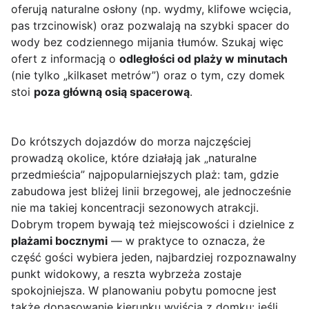
oferują naturalne osłony (np. wydmy, klifowe wcięcia,
pas trzcinowisk) oraz pozwalają na szybki spacer do
wody bez codziennego mijania tłumów. Szukaj więc
ofert z informacją o
odległości od plaży w minutach
(nie tylko „kilkaset metrów”) oraz o tym, czy domek
stoi
poza główną osią spacerową
.
Do krótszych dojazdów do morza najczęściej
prowadzą okolice, które działają jak „naturalne
przedmieścia” najpopularniejszych plaż: tam, gdzie
zabudowa jest bliżej linii brzegowej, ale jednocześnie
nie ma takiej koncentracji sezonowych atrakcji.
Dobrym tropem bywają też miejscowości i dzielnice z
plażami bocznymi
— w praktyce to oznacza, że
część gości wybiera jeden, najbardziej rozpoznawalny
punkt widokowy, a reszta wybrzeża zostaje
spokojniejsza. W planowaniu pobytu pomocne jest
także dopasowanie kierunku wyjścia z domku: jeśli