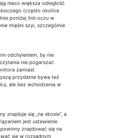
ają nieco większa odległość
oboczego (często okolice
lnie poniżej linii oczu w
nie mięśni szyi, szczególnie
kim odchyleniem, by nie
czytania nie pogarszać
onitora zamiast
myszą przydatne bywa też
icy, ale bez wchodzenia w
ny znajduje się „na skosie”, a
iązaniem jest ustawienie
a powinny znajdować się na
dować się w rozsądnym