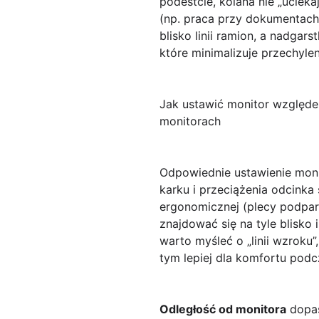
podestcie, kolana nie „ucieka
(np. praca przy dokumentach 
blisko linii ramion, a nadgar
które minimalizuje przechyle
Jak ustawić monitor względem
monitorach
Odpowiednie ustawienie moni
karku i przeciążenia odcinka
ergonomicznej (plecy podpart
znajdować się na tyle blisko
warto myśleć o „linii wzroku”
tym lepiej dla komfortu podc
Odległość od monitora
dopas