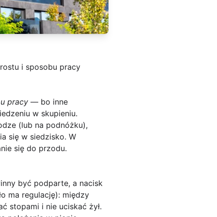
rostu i sposobu pracy
pu pracy
— bo inne
iedzeniu w skupieniu.
łodze (lub na podnóżku),
ia się w siedzisko. W
nie się do przodu.
winny być podparte, a nacisk
ło ma regulację): między
 stopami i nie uciskać żył.