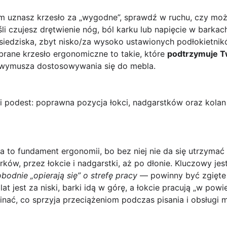
m uznasz krzesło za „wygodne”, sprawdź w ruchu, czy m
śli czujesz drętwienie nóg, ból karku lub napięcie w barka
i siedziska, zbyt nisko/za wysoko ustawionych podłokietn
brane krzesło ergonomiczne to takie, które
podtrzymuje T
 wymusza dostosowywania się do mebla.
i podest: poprawna pozycja łokci, nadgarstków oraz kolan
ka
to fundament ergonomii, bo bez niej nie da się utrzyma
rków, przez łokcie i nadgarstki, aż po dłonie. Kluczowy je
bodnie „opierają się” o strefę pracy
— powinny być zgięte 
lat jest za niski, barki idą w górę, a łokcie pracują „w powie
inać, co sprzyja przeciążeniom podczas pisania i obsługi 