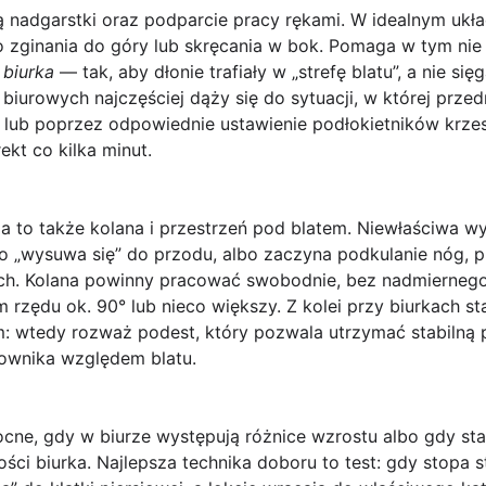
ą
nadgarstki
oraz podparcie pracy rękami. W idealnym ukła
o zginania do góry lub skręcania w bok. Pomaga w tym nie 
 biurka
— tak, aby dłonie trafiały w „strefę blatu”, a nie si
iurowych najczęściej dąży się do sytuacji, w której przed
 lub poprzez odpowiednie ustawienie podłokietników krzesł
kt co kilka minut.
ia to także
kolana
i przestrzeń pod blatem. Niewłaściwa w
o „wysuwa się” do przodu, albo zaczyna podkulanie nóg, p
ch. Kolana powinny pracować swobodnie, bez nadmiernego
 rzędu ok. 90° lub nieco większy. Z kolei przy biurkach 
em: wtedy rozważ
podest
, który pozwala utrzymać stabilną 
ownika względem blatu.
cne, gdy w biurze występują różnice wzrostu albo gdy st
ści biurka.
Najlepsza technika doboru
to test: gdy stopa 