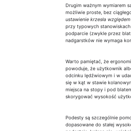
Drugim ważnym wymiarem s
możliwie proste, bez ciągłeg
ustawienie krzesła względem
przy typowych stanowiskach b
podparcie (zwykle przez blat
nadgarstków nie wymaga kore
Warto pamiętać, że ergonom
powoduje, że użytkownik alb
odcinku lędźwiowym i w uda
się w kąt w stawie kolanowym
miejsca na stopy i pod blat
skorygować wysokość użytk
Podesty są szczególnie pomo
dopasowane do stałej wysoko