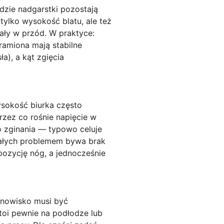
dzie nadgarstki pozostają
tylko wysokość blatu, ale też
ęgały w przód. W praktyce:
ramiona mają stabilne
a), a kąt zgięcia
ysokość biurka często
rzez co rośnie napięcie w
 zginania — typowo celuje
stałych problemem bywa brak
pozycję nóg, a jednocześnie
anowisko musi być
stoi pewnie na podłodze lub