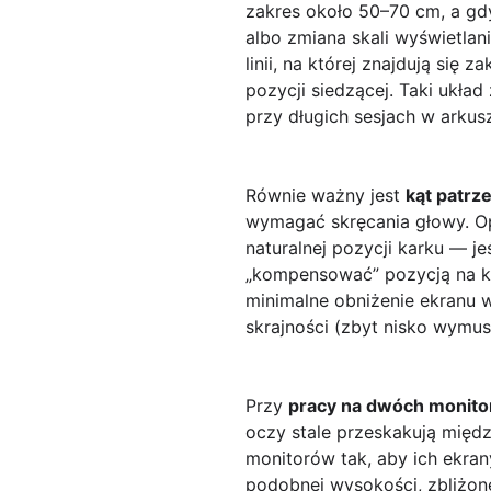
zakres około 50–70 cm, a gd
albo zmiana skali wyświetlan
linii, na której znajdują się 
pozycji siedzącej. Taki układ
przy długich sesjach w arku
Równie ważny jest
kąt patrz
wymagać skręcania głowy. Op
naturalnej pozycji karku — j
„kompensować” pozycją na kr
minimalne obniżenie ekranu 
skrajności (zbyt nisko wymus
Przy
pracy na dwóch monito
oczy stale przeskakują międz
monitorów tak, aby ich ekra
podobnej wysokości, zbliżon