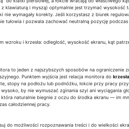
ją” do klatki piersiowej, a łokcie wracają do właściwego ką
z klawiaturą i myszą) optymalnie jest trzymać wysokość t
stki nie wymagały korekty. Jeśli korzystasz z biurek regulo
nie tułowia i pozwala zachować neutralną pozycję podczas
 wzroku i krzesła: odległość, wysokość ekranu, kąt patrz
tora to jeden z najszybszych sposobów na ograniczenie z
 szyjnego. Punktem wyjścia jest relacja monitora do
krzesł
e, stopy na podłożu lub podnóżku, łokcie przy pracy przy 
 i wysoko, by nie wymuszać zginania szyi ani wyciągania 
, która naturalnie biegnie z oczu do środka ekranu — im mn
zas całodziennej pracy.
uj do możliwości rozpoznawania treści i do wielkości ekra