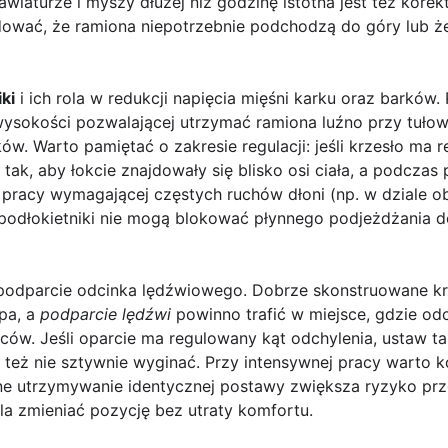
awiaturze i myszy dłużej niż godzinę istotna jest też kore
ować, że ramiona niepotrzebnie podchodzą do góry lub że 
ki
i ich rola w redukcji napięcia mięśni karku oraz barków.
ysokości pozwalającej utrzymać ramiona luźno przy tuło
ów. Warto pamiętać o zakresie regulacji: jeśli krzesło ma 
 tak, aby łokcie znajdowały się blisko osi ciała, a podczas 
pracy wymagającej częstych ruchów dłoni (np. w dziale obsł
dłokietniki nie mogą blokować płynnego podjeżdżania do
podparcie odcinka lędźwiowego. Dobrze skonstruowane k
pa, a
podparcie lędźwi
powinno trafić w miejsce, gdzie odc
ców. Jeśli oparcie ma regulowany kąt odchylenia, ustaw tak
e też nie sztywnie wyginać. Przy intensywnej pracy warto k
nne utrzymywanie identycznej postawy zwiększa ryzyko prz
 zmieniać pozycję bez utraty komfortu.