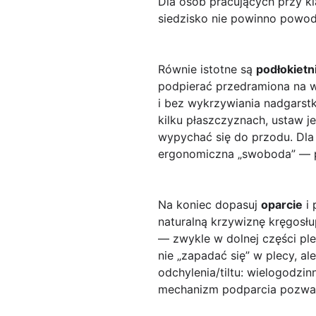
Dla osób pracujących przy kl
siedzisko nie powinno powod
Równie istotne są
podłokietni
podpierać przedramiona na w
i bez wykrzywiania nadgarstk
kilku płaszczyznach, ustaw je
wypychać się do przodu. Dla 
ergonomiczna „swoboda” — po
Na koniec dopasuj
oparcie
i 
naturalną krzywiznę kręgosłu
— zwykle w dolnej części ple
nie „zapadać się” w plecy, al
odchylenia/tiltu: wielogodzi
mechanizm podparcia pozwala