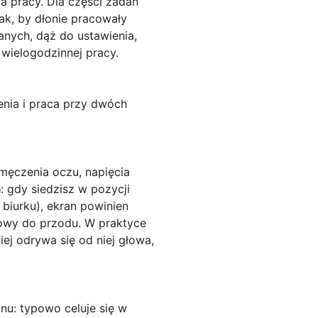
ta pracy. Dla części zadań
ak, by dłonie pracowały
wanych, dąż do ustawienia,
 wielogodzinnej pracy.
enia i praca przy dwóch
męczenia oczu, napięcia
a
: gdy siedzisz w pozycji
biurku), ekran powinien
głowy do przodu. W praktyce
iej odrywa się od niej głowa,
nu: typowo celuje się w