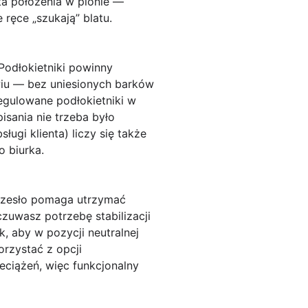
kta położenia w pionie —
ręce „szukają” blatu.
 Podłokietniki powinny
wiu — bez uniesionych barków
regulowane podłokietniki w
pisania nie trzeba było
ugi klienta) liczy się także
 biurka.
rzesło pomaga utrzymać
zuwasz potrzebę stabilizacji
, aby w pozycji neutralnej
orzystać z opcji
eciążeń, więc funkcjonalny