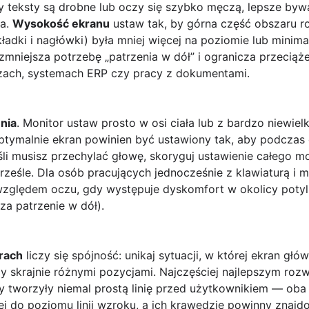
y teksty są drobne lub oczy się szybko męczą, lepsze byw
ia.
Wysokość ekranu
ustaw tak, by górna część obszaru r
zakładki i nagłówki) była mniej więcej na poziomie lub minima
 zmniejsza potrzebę „patrzenia w dół” i ogranicza przeciąże
szach, systemach ERP czy pracy z dokumentami.
enia
. Monitor ustaw prosto w osi ciała lub z bardzo niewiel
tymalnie ekran powinien być ustawiony tak, aby podczas 
eśli musisz przechylać głowę, skoryguj ustawienie całego m
ześle. Dla osób pracujących jednocześnie z klawiaturą i 
względem oczu, gdy występuje dyskomfort w okolicy potyl
za patrzenie w dół).
rach
liczy się spójność: unikaj sytuacji, w której ekran głów
y skrajnie różnymi pozycjami. Najczęściej najlepszym rozw
ny tworzyły niemal prostą linię przed użytkownikiem — ob
ej do poziomu linii wzroku, a ich krawędzie powinny znaj