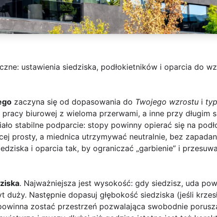
zne: ustawienia siedziska, podłokietników i oparcia do wz
ego
zaczyna się od dopasowania do
Twojego wzrostu
i
ty
 pracy biurowej z wieloma przerwami, a inne przy długim s
miało stabilne podparcie: stopy powinny opierać się na pod
cej prosty, a miednica utrzymywać neutralnie, bez zapadan
dziska i oparcia tak, by ograniczać „garbienie” i przesuwa
ziska
. Najważniejsza jest wysokość: gdy siedzisz, uda po
t duży. Następnie dopasuj głębokość siedziska (jeśli krzes
powinna zostać przestrzeń pozwalająca swobodnie poruszać