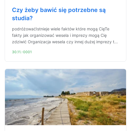
Czy żeby bawić się potrzebne są
studia?
podróżowaćIstnieje wiele faktów które mogą CięTe
fakty jak organizować wesela i imprezy mogą Cię
zdziwić Organizacja wesela czy innej dużej imprezy t...
30.11.-0001