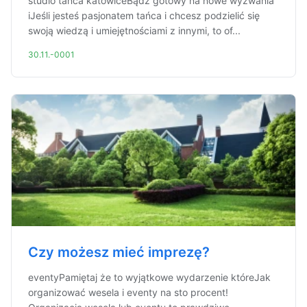
studio tańca katowiceBądź gotowy na nowe wyzwania
iJeśli jesteś pasjonatem tańca i chcesz podzielić się
swoją wiedzą i umiejętnościami z innymi, to of...
30.11.-0001
Czy możesz mieć imprezę?
eventyPamiętaj że to wyjątkowe wydarzenie któreJak
organizować wesela i eventy na sto procent!