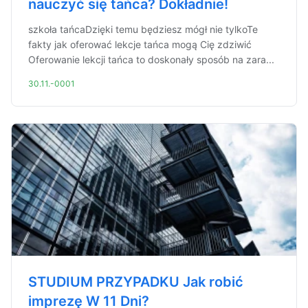
nauczyć się tańca? Dokładnie!
szkoła tańcaDzięki temu będziesz mógł nie tylkoTe
fakty jak oferować lekcje tańca mogą Cię zdziwić
Oferowanie lekcji tańca to doskonały sposób na zara...
30.11.-0001
STUDIUM PRZYPADKU Jak robić
imprezę W 11 Dni?