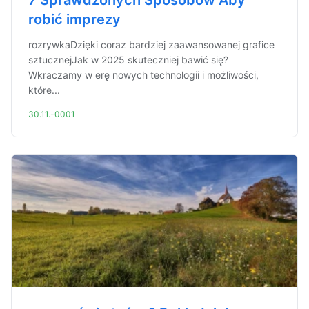
7 Sprawdzonych Sposobów Aby
robić imprezy
rozrywkaDzięki coraz bardziej zaawansowanej grafice
sztucznejJak w 2025 skuteczniej bawić się?
Wkraczamy w erę nowych technologii i możliwości,
które...
30.11.-0001