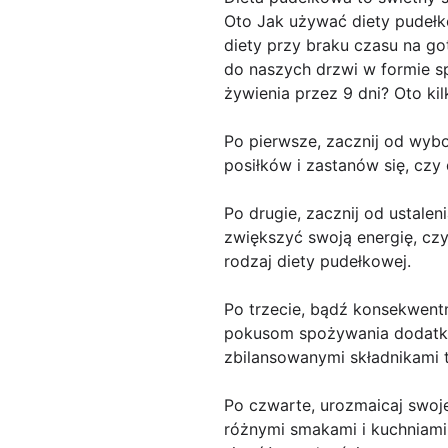
Oto Jak używać diety pudełk
diety przy braku czasu na g
do naszych drzwi w formie s
żywienia przez 9 dni? Oto ki
Po pierwsze, zacznij od wyb
posiłków i zastanów się, c
Po drugie, zacznij od ustalen
zwiększyć swoją energię, cz
rodzaj diety pudełkowej.
Po trzecie, bądź konsekwent
pokusom spożywania dodatkow
zbilansowanymi składnikami t
Po czwarte, urozmaicaj swo
różnymi smakami i kuchniami,