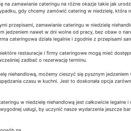
ę na zamawianie cateringu na różne okazje takie jak urodzi
ypadku, gdy chcemy zamówić catering w niedzielę, która 
mi przepisami, zamawianie cateringu w niedzielę niehandl
 jedzeniem nawet w dni wolne od pracy, bez obaw o naru
irma cateringowa działa legalnie i zgodnie z przepisami san
iektóre restauracje i firmy cateringowe mogą mieć dostęp
wcześniej zadbać o rezerwację terminu.
ielę niehandlową, możemy cieszyć się pysznym jedzeniem w
pędzania czasu w kuchni. Jest to doskonała opcja zarówno
eringu w niedzielę niehandlową jest całkowicie legalne i 
 wygodnej usługi, by uczynić nasze wydarzenia jeszcze bar
sposób na