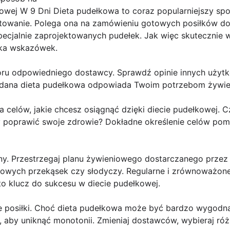
owej W 9 Dni Dieta pudełkowa to coraz popularniejszy sp
otowanie. Polega ona na zamówieniu gotowych posiłków d
pecjalnie zaprojektowanych pudełek. Jak więc skutecznie 
lka wskazówek.
oru odpowiedniego dostawcy. Sprawdź opinie innych użytko
zy dana dieta pudełkowa odpowiada Twoim potrzebom żywi
ia celów, jakie chcesz osiągnąć dzięki diecie pudełkowej. 
y poprawić swoje zdrowie? Dokładne określenie celów po
ny. Przestrzegaj planu żywieniowego dostarczanego przez 
ych przekąsek czy słodyczy. Regularne i zrównoważone p
o klucz do sukcesu w diecie pudełkowej.
je posiłki. Choć dieta pudełkowa może być bardzo wygod
 aby uniknąć monotonii. Zmieniaj dostawców, wybieraj różn