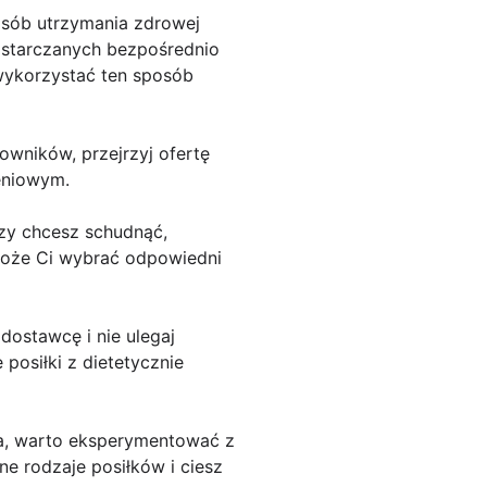
osób utrzymania zdrowej
ostarczanych bezpośrednio
wykorzystać ten sposób
wników, przejrzyj ofertę
eniowym.
Czy chcesz schudnąć,
może Ci wybrać odpowiedni
dostawcę i nie ulegaj
osiłki z dietetycznie
na, warto eksperymentować z
e rodzaje posiłków i ciesz