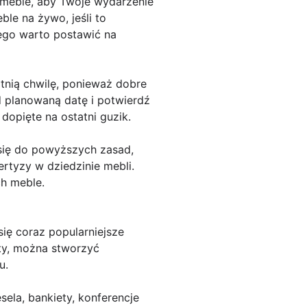
i meble, aby Twoje wydarzenie
le na żywo, jeśli to
tego warto postawić na
tnią chwilę, ponieważ dobre
d planowaną datę i potwierdź
opięte na ostatni guzik.
 się do powyższych zasad,
tyzy w dziedzinie mebli.
ch meble.
ię coraz popularniejsze
ty, można stworzyć
u.
ela, bankiety, konferencje