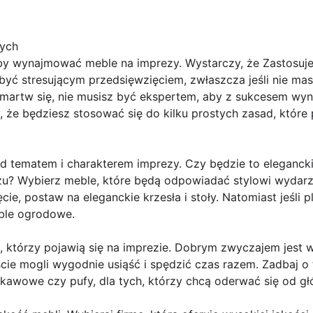
tych
y wynajmować meble na imprezy. Wystarczy, że Zastosuje
yć stresującym przedsięwzięciem, zwłaszcza jeśli nie ma
 martw się, nie musisz być ekspertem, aby z sukcesem wy
, że będziesz stosować się do kilku prostych zasad, któr
d tematem i charakterem imprezy. Czy będzie to elegancki
u? Wybierz meble, które będą odpowiadać stylowi wydarzen
ie, postaw na eleganckie krzesła i stoły. Natomiast jeśli pl
ble ogrodowe.
ci, którzy pojawią się na imprezie. Dobrym zwyczajem jes
ście mogli wygodnie usiąść i spędzić czas razem. Zadbaj o 
 kawowe czy pufy, dla tych, którzy chcą oderwać się od gł