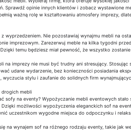
akość mebli. Wybieraj firmę, która oferuje wysokiej jakośc
. Sprawdź opinie innych klientów i zobacz wystawione meb
pełnią ważną rolę w kształtowaniu atmosfery imprezy, dla
j z wyprzedzeniem. Nie pozostawiaj wynajmu mebli na osta
onie imprezowym. Zarezerwuj meble na kilka tygodni prze
zięki temu będziesz miał pewność, że wszystko zostanie d
 na imprezy nie musi być trudny ani stresujący. Stosując
ać udane wydarzenie, bez konieczności posiadania eksper
 wyczucia stylu i zaufanie do solidnych firm wynajmujący
 drogich mebli
 sofy na eventy? Wypożyczanie mebli eventowych stało s
 Dzięki możliwości wypożyczenia eleganckich sof na even
nić uczestnikom wygodne miejsca do odpoczynku i relaks
ię na wynajem sof na różnego rodzaju eventy, takie jak wes