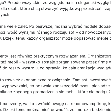
o? Przede wszystkim ze względu na ich elegancki wygląd i 
dla osób, które chcą stworzyć wyjątkową przestrzeń i z
ynek.
ma wiele zalet. Po pierwsze, można wybrać modele dopas
e możliwość wynajmu różnego rodzaju sof – od nowoczesnyc
y. Dzięki temu każdy organizator może dopasować meble do
venty jest również praktycznym rozwiązaniem. Organizator
taż mebli – wszystko zostaje zorganizowane przez firmę
o reszty wystroju, co sprawia, że cała aranżacja wygląda
to również ekonomiczne rozwiązanie. Zamiast inwestować
g wypożyczalni, co pozwala zaoszczędzić czas i pieniądz
uniknąć zbędnego gromadzenia się mebli, które nie będą u
f na eventy, warto zwrócić uwagę na renomowaną firmę, któ
gę. Dzięki temu można mieć pewność, że impreza będzie ni