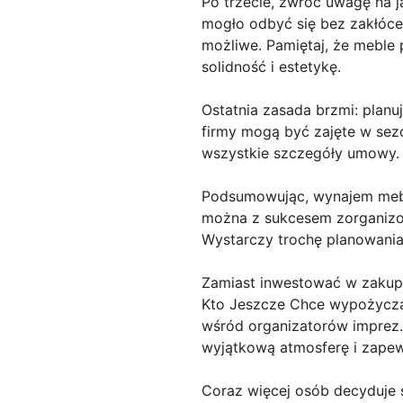
Po trzecie, zwróć uwagę na j
mogło odbyć się bez zakłóceń
możliwe. Pamiętaj, że meble 
solidność i estetykę.
Ostatnia zasada brzmi: planu
firmy mogą być zajęte w sez
wszystkie szczegóły umowy. D
Podsumowując, wynajem mebli
można z sukcesem zorganizow
Wystarczy trochę planowania,
Zamiast inwestować w zakup
Kto Jeszcze Chce wypożyczać
wśród organizatorów imprez.
wyjątkową atmosferę i zapew
Coraz więcej osób decyduje s